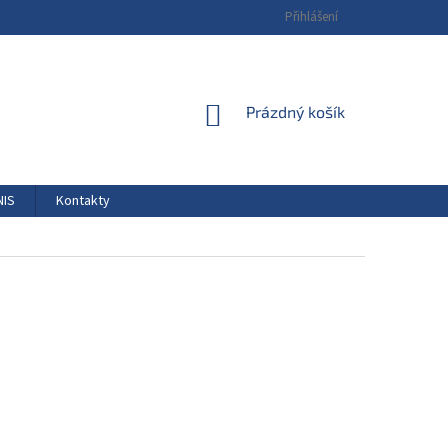
Přihlášení
NÁKUPNÍ
Prázdný košík
KOŠÍK
NIS
Kontakty