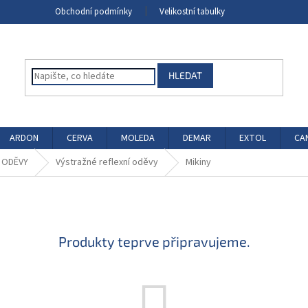
Obchodní podmínky
Velikostní tabulky
HLEDAT
ARDON
CERVA
MOLEDA
DEMAR
EXTOL
CA
 ODĚVY
Výstražné reflexní oděvy
Mikiny
Produkty teprve připravujeme.