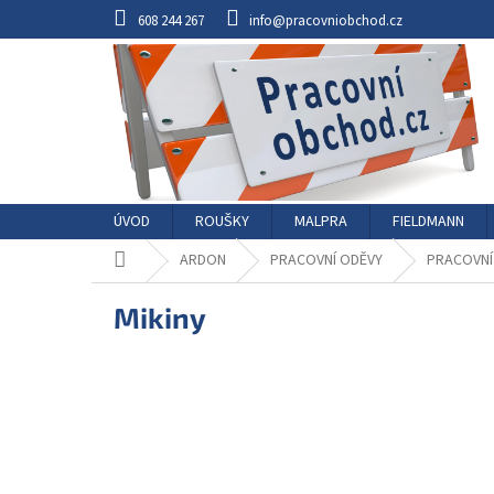
Přejít
608 244 267
info@pracovniobchod.cz
na
obsah
ÚVOD
ROUŠKY
MALPRA
FIELDMANN
Domů
ARDON
PRACOVNÍ ODĚVY
PRACOVNÍ
Mikiny