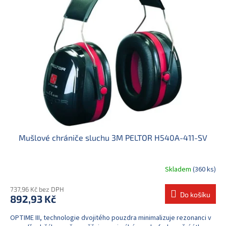
d
i
u
s
k
p
t
r
ů
o
d
u
k
t
ů
Mušlové chrániče sluchu 3M PELTOR H540A-411-SV
Skladem
(360 ks)
737,96 Kč bez DPH
Do košíku
892,93 Kč
OPTIME III, technologie dvojitého pouzdra minimalizuje rezonanci v