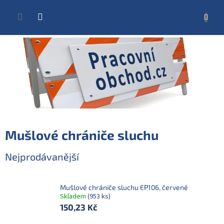
Přejít
na
NÁKUP
obsah
KOŠÍK
Mušlové chrániče sluchu
Nejprodávanější
Mušlové chrániče sluchu EP106, červené
Skladem
(953 ks)
150,23 Kč