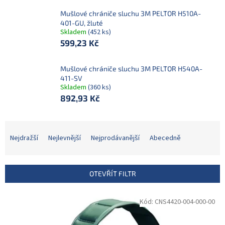
Mušlové chrániče sluchu 3M PELTOR H510A-
401-GU, žluté
Skladem
(452 ks)
599,23 Kč
Mušlové chrániče sluchu 3M PELTOR H540A-
411-SV
Skladem
(360 ks)
892,93 Kč
Ř
a
Nejdražší
Nejlevnější
Nejprodávanější
Abecedně
z
e
n
OTEVŘÍT FILTR
í
p
V
Kód:
CNS4420-004-000-00
r
ý
o
p