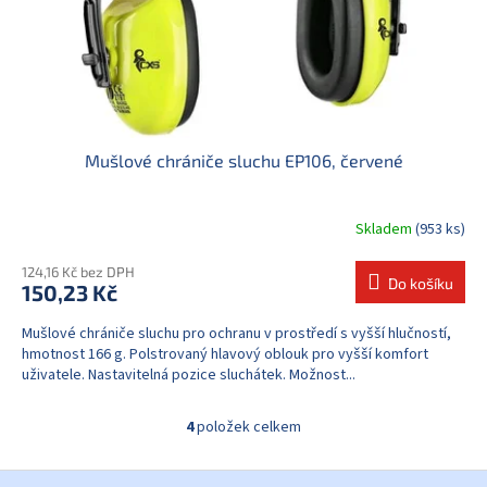
Mušlové chrániče sluchu EP106, červené
Skladem
(953 ks)
124,16 Kč bez DPH
Do košíku
150,23 Kč
Mušlové chrániče sluchu pro ochranu v prostředí s vyšší hlučností,
hmotnost 166 g. Polstrovaný hlavový oblouk pro vyšší komfort
uživatele. Nastavitelná pozice sluchátek. Možnost...
4
položek celkem
O
v
l
Z