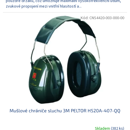
pouzdře držáku, což umožňuje maximální vysokofrekvenční útlum,
zvukové propojení mezi vnitřní hlasitostí a...
Kód:
CNS4420-003-000-00
Mušlové chrániče sluchu 3M PELTOR H520A-407-QQ
Skladem
(382 ks)