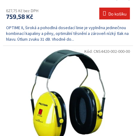
627,75 Kč bez DPH
Do košíku
759,58 Kč
OPTIME II, široká a pohodlná dosedací linie je vyplněna jedinečnou
kombinací kapaliny a pěny, optimální těsnění a zároveň nízký tlak na
hlavu. Útlum zvuku 31 dB. Vhodné do...
Kód:
CNS4420-002-000-00