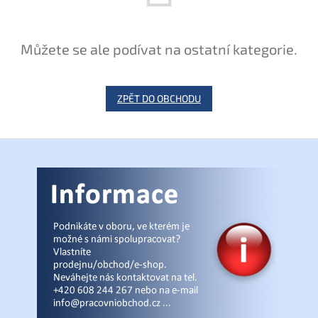
Můžete se ale podívat na ostatní kategorie.
ZPĚT DO OBCHODU
Z
á
p
a
t
í