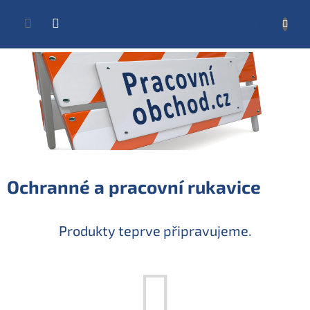
Přejít
na
NÁKUP
obsah
KOŠÍK
Ochranné a pracovní rukavice
Produkty teprve připravujeme.