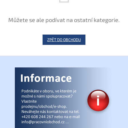
Můžete se ale podívat na ostatní kategorie.
ZPĚT DO OBCHODU
Z
á
p
a
t
í