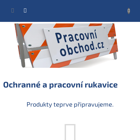
Přejít
na
NÁKUP
obsah
KOŠÍK
Ochranné a pracovní rukavice
Produkty teprve připravujeme.