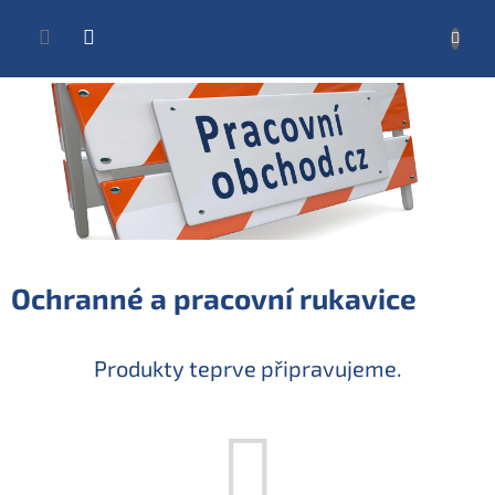
Přejít
na
NÁKUP
obsah
KOŠÍK
Ochranné a pracovní rukavice
Produkty teprve připravujeme.