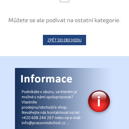
Můžete se ale podívat na ostatní kategorie.
ZPĚT DO OBCHODU
Z
á
p
a
t
í