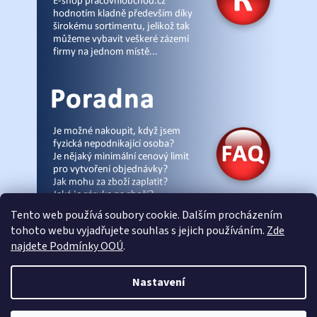
Tento web používá soubory cookie. Dalším procházením
tohoto webu vyjadřujete souhlas s jejich používáním.
Zde
najdete Podmínky OOÚ
.
© Pracovniobchod.cz
|
Úvod
|
Malpra
|
Fieldmann
|
Ardon
|
Moleda
|
Nastavení
Demar
|
Cerva
|
Kontakty
|
Články
|
eshop-joga.cz