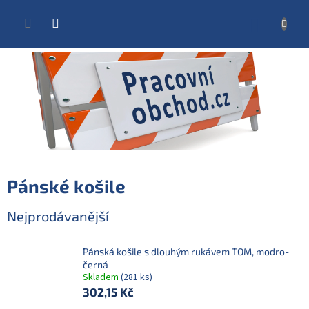
Přejít
na
NÁKUP
obsah
KOŠÍK
Pánské košile
Nejprodávanější
Pánská košile s dlouhým rukávem TOM, modro-
černá
Skladem
(281 ks)
302,15 Kč