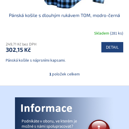
Pánská košile s dlouhým rukávem TOM, modro-černá
Skladem
(281 ks)
249,71 Kč bez DPH
DETAIL
302,15 Kč
Pánská košile s náprsními kapsami.
1
položek celkem
O
v
l
Z
á
á
d
p
a
a
c
t
í
í
p
r