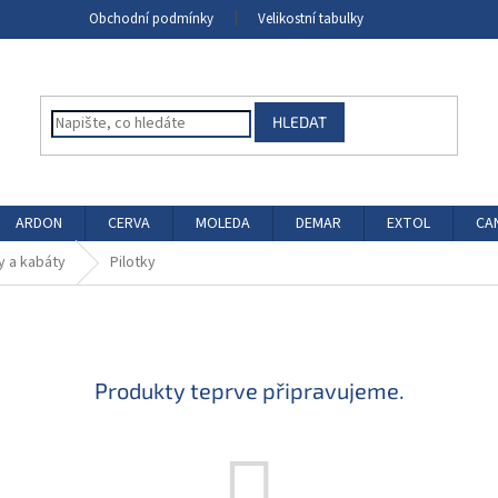
Obchodní podmínky
Velikostní tabulky
HLEDAT
ARDON
CERVA
MOLEDA
DEMAR
EXTOL
CA
y a kabáty
Pilotky
Produkty teprve připravujeme.