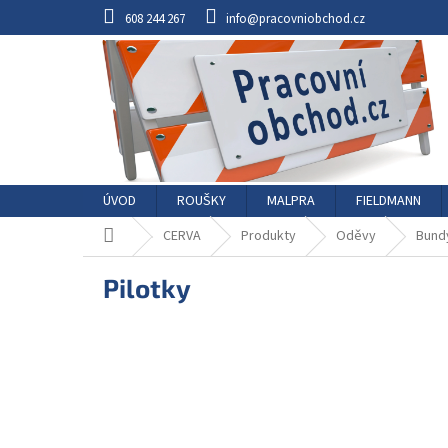
Přejít
608 244 267
info@pracovniobchod.cz
na
obsah
ÚVOD
ROUŠKY
MALPRA
FIELDMANN
Domů
CERVA
Produkty
Oděvy
Bund
Pilotky