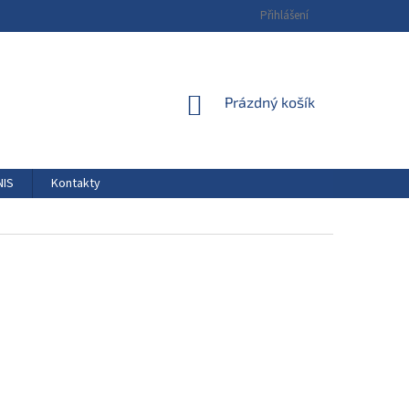
Přihlášení
NÁKUPNÍ
Prázdný košík
KOŠÍK
NIS
Kontakty