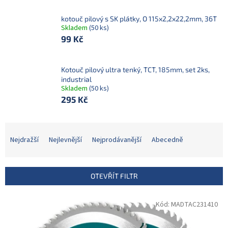
kotouč pilový s SK plátky, O 115x2,2x22,2mm, 36T
Skladem
(50 ks)
99 Kč
Kotouč pilový ultra tenký, TCT, 185mm, set 2ks,
industrial
Skladem
(50 ks)
295 Kč
Ř
a
Nejdražší
Nejlevnější
Nejprodávanější
Abecedně
z
e
n
OTEVŘÍT FILTR
í
p
V
Kód:
MADTAC231410
r
ý
o
p