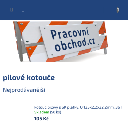
Přejít
na
NÁKUP
obsah
KOŠÍK
pilové kotouče
Nejprodávanější
kotouč pilový s SK plátky, O 125x2,2x22,2mm, 36T
Skladem
(50 ks)
105 Kč