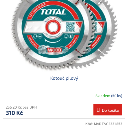
d
i
u
s
k
p
t
r
ů
o
d
u
k
t
ů
Kotouč pilový
Skladem
(50 ks)
256,20 Kč bez DPH
Do košíku
310 Kč
Kód:
MADTAC2331853