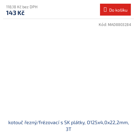
118,18 Kč bez DPH
Do košíku
143 Kč
Kód:
MAD8803284
kotouč řezný/frézovací s SK plátky, O125x4,0x22,2mm,
3T