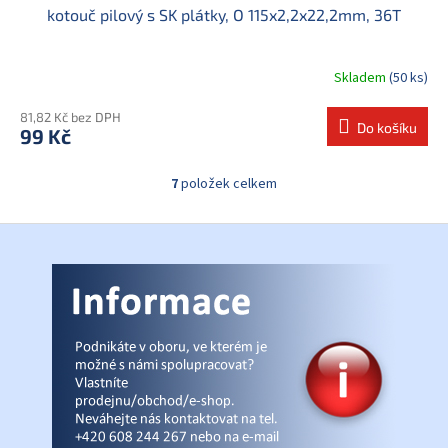
kotouč pilový s SK plátky, O 115x2,2x22,2mm, 36T
Skladem
(50 ks)
81,82 Kč bez DPH
Do košíku
99 Kč
7
položek celkem
O
v
l
Z
á
á
d
p
a
a
c
t
í
í
p
r
v
k
y
v