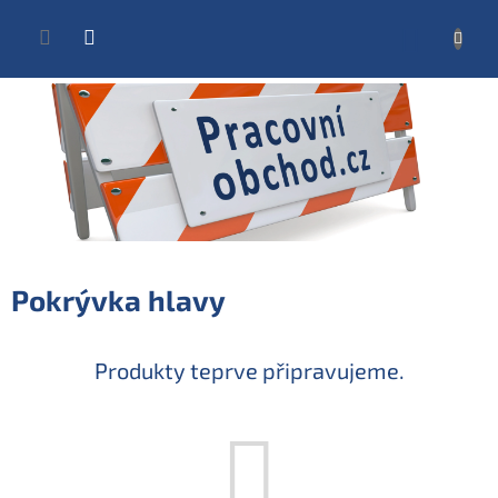
Přejít
na
NÁKUP
obsah
KOŠÍK
Pokrývka hlavy
Produkty teprve připravujeme.