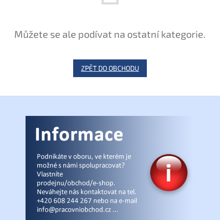
Můžete se ale podívat na ostatní kategorie.
ZPĚT DO OBCHODU
Z
á
p
a
t
í