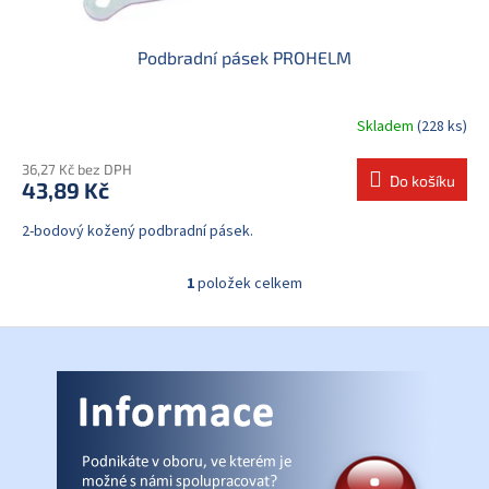
Podbradní pásek PROHELM
Skladem
(228 ks)
36,27 Kč bez DPH
Do košíku
43,89 Kč
2-bodový kožený podbradní pásek.
1
položek celkem
O
v
l
Z
á
á
d
p
a
a
c
t
í
í
p
r