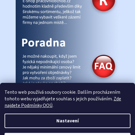
Tento web používá soubory cookie. Dalším procházením
tohoto webu vyjadřujete souhlas s jejich používáním.
Zde
najdete Podmínky OOÚ
.
© Pracovniobchod.cz
|
Úvod
|
Malpra
|
Fieldmann
|
Ardon
|
Moleda
|
Nastavení
Demar
|
Cerva
|
Kontakty
|
Články
|
eshop-joga.cz