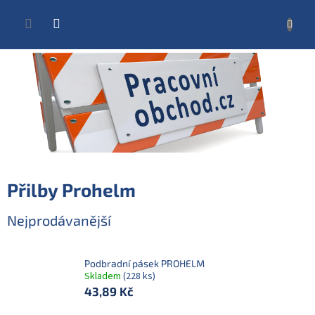
Přejít
na
NÁKUP
obsah
KOŠÍK
Přilby Prohelm
Nejprodávanější
Podbradní pásek PROHELM
Skladem
(228 ks)
43,89 Kč