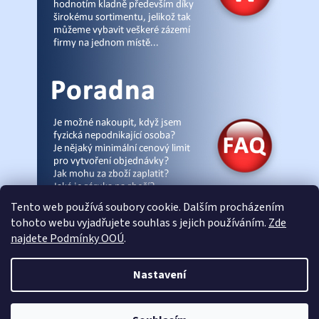
Tento web používá soubory cookie. Dalším procházením
tohoto webu vyjadřujete souhlas s jejich používáním.
Zde
najdete Podmínky OOÚ
.
© Pracovniobchod.cz
|
Úvod
|
Malpra
|
Fieldmann
|
Ardon
|
Moleda
|
Nastavení
Demar
|
Cerva
|
Kontakty
|
Články
|
eshop-joga.cz