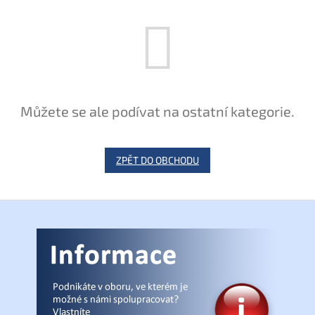
Můžete se ale podívat na ostatní kategorie.
ZPĚT DO OBCHODU
Z
á
p
a
t
í