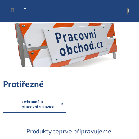
Přejít
na
NÁKUP
obsah
KOŠÍK
Protiřezné
Ochranné a
pracovní rukavice
Produkty teprve připravujeme.