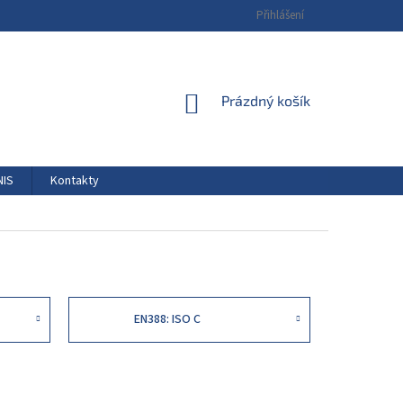
Přihlášení
NÁKUPNÍ
Prázdný košík
KOŠÍK
NIS
Kontakty
EN388: ISO C