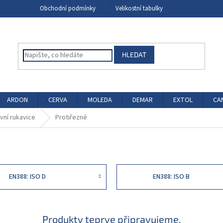
Obchodní podmínky
Velikostní tabulky
HLEDAT
ARDON
CERVA
MOLEDA
DEMAR
EXTOL
CA
vní rukavice
Protiřezné
EN388: ISO D
EN388: ISO B
Produkty teprve připravujeme.