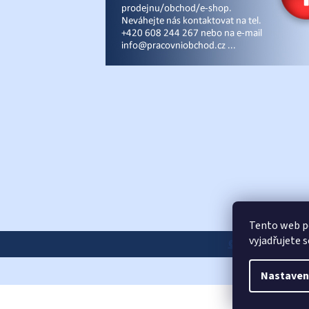
Tento web p
vyjadřujete 
© Pracovniobchod.
Nastaven