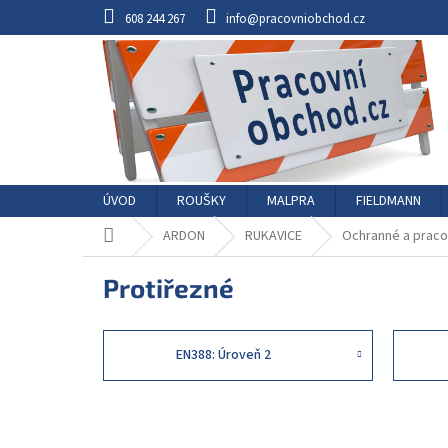
Přejít
608 244 267
info@pracovniobchod.cz
na
obsah
ÚVOD
ROUŠKY
MALPRA
FIELDMANN
Domů
ARDON
RUKAVICE
Ochranné a praco
Protiřezné
EN388: Úroveň 2