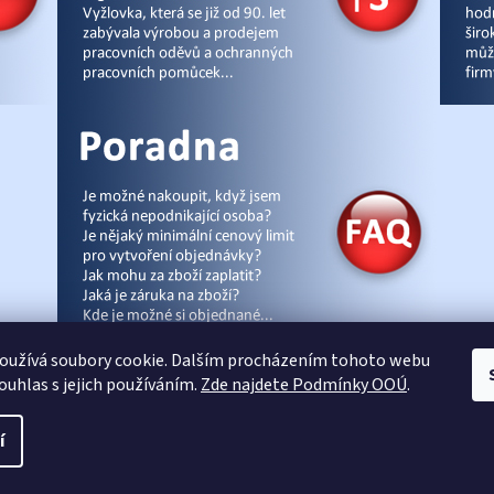
oužívá soubory cookie. Dalším procházením tohoto webu
souhlas s jejich používáním.
Zde najdete Podmínky OOÚ
.
cz
|
Úvod
|
Malpra
|
Fieldmann
|
Ardon
|
Moleda
|
Demar
|
Cerva
|
Kontakty
|
Čl
í
Vytvořil Shoptet