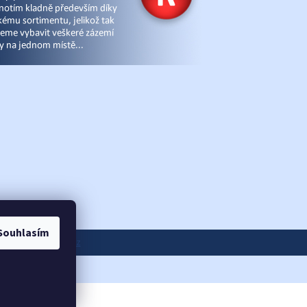
Souhlasím
ánky
|
eshop-joga.cz