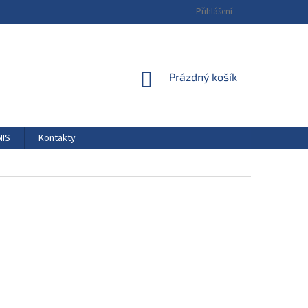
Přihlášení
NÁKUPNÍ
Prázdný košík
KOŠÍK
NIS
Kontakty