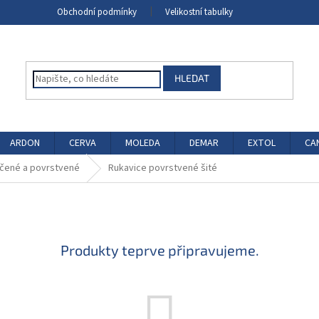
Obchodní podmínky
Velikostní tabulky
HLEDAT
ARDON
CERVA
MOLEDA
DEMAR
EXTOL
CA
čené a povrstvené
Rukavice povrstvené šité
Produkty teprve připravujeme.