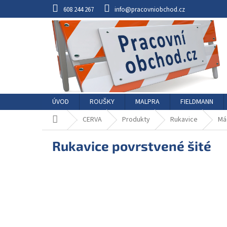
Přejít
608 244 267
info@pracovniobchod.cz
na
obsah
ÚVOD
ROUŠKY
MALPRA
FIELDMANN
Domů
CERVA
Produkty
Rukavice
Má
Rukavice povrstvené šité