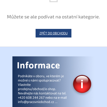
Můžete se ale podívat na ostatní kategorie.
ZPĚT DO OBCHODU
Z
á
p
a
t
í