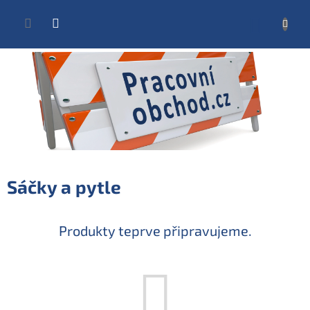
Přejít
na
NÁKUP
obsah
KOŠÍK
Sáčky a pytle
Produkty teprve připravujeme.