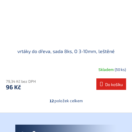
vrtáky do dřeva, sada 8ks, O 3-10mm, leštěné
Skladem
(50 ks)
79,34 Kč bez DPH
Do košíku
96 Kč
12
položek celkem
O
v
l
Z
á
á
d
p
a