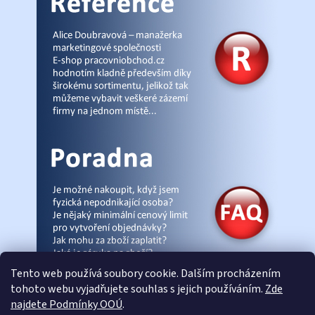
Tento web používá soubory cookie. Dalším procházením
tohoto webu vyjadřujete souhlas s jejich používáním.
Zde
najdete Podmínky OOÚ
.
© Pracovniobchod.cz
|
Úvod
|
Malpra
|
Fieldmann
|
Ardon
|
Moleda
|