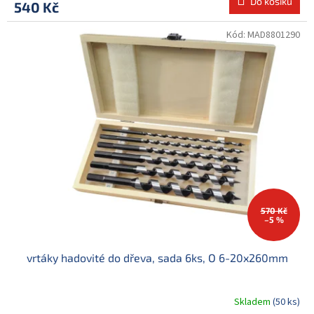
Do košíku
540 Kč
Kód:
MAD8801290
570 Kč
–5 %
vrtáky hadovité do dřeva, sada 6ks, O 6-20x260mm
Skladem
(50 ks)