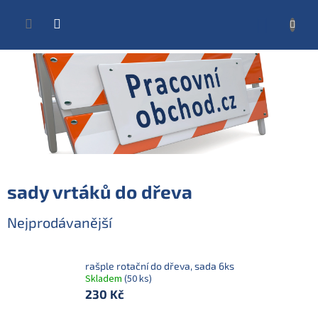
Přejít
na
NÁKUP
obsah
KOŠÍK
sady vrtáků do dřeva
Nejprodávanější
rašple rotační do dřeva, sada 6ks
Skladem
(50 ks)
230 Kč