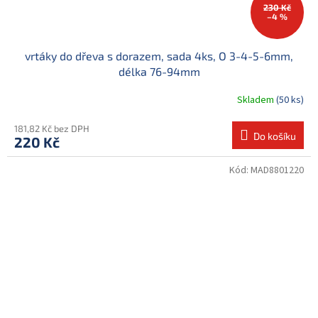
230 Kč
–4 %
vrtáky do dřeva s dorazem, sada 4ks, O 3-4-5-6mm,
délka 76-94mm
Skladem
(50 ks)
181,82 Kč bez DPH
Do košíku
220 Kč
Kód:
MAD8801220