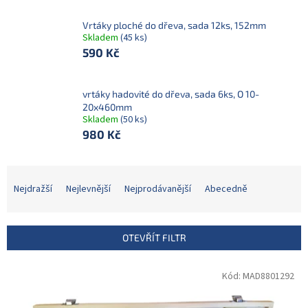
Vrtáky ploché do dřeva, sada 12ks, 152mm
Skladem
(45 ks)
590 Kč
vrtáky hadovité do dřeva, sada 6ks, O 10-
20x460mm
Skladem
(50 ks)
980 Kč
Ř
a
Nejdražší
Nejlevnější
Nejprodávanější
Abecedně
z
e
n
OTEVŘÍT FILTR
í
p
V
Kód:
MAD8801292
r
ý
o
p