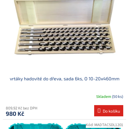
d
i
u
s
k
p
t
r
ů
o
d
u
k
t
ů
vrtáky hadovité do dřeva, sada 6ks, O 10-20x460mm
Skladem
(50 ks)
809,92 Kč bez DPH
Do košíku
980 Kč
Kód:
MADTACSDL1201