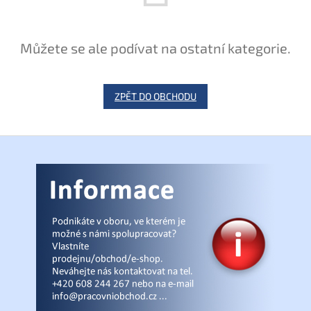
Můžete se ale podívat na ostatní kategorie.
ZPĚT DO OBCHODU
Z
á
p
a
t
í