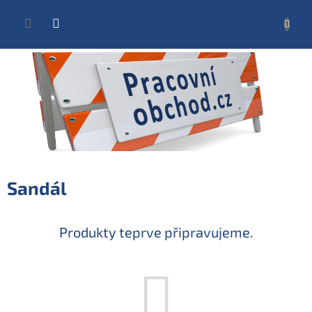
Přejít
na
NÁKUP
obsah
KOŠÍK
Sandál
Produkty teprve připravujeme.