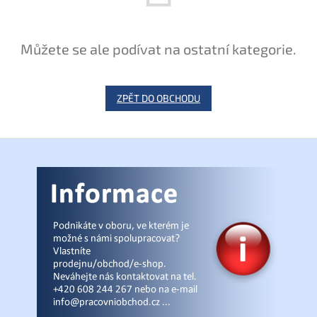
Můžete se ale podívat na ostatní kategorie.
ZPĚT DO OBCHODU
Z
á
p
a
t
í