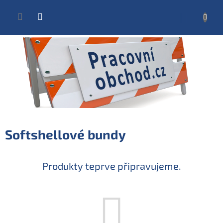
Přejít
na
NÁKUP
obsah
KOŠÍK
Softshellové bundy
Produkty teprve připravujeme.