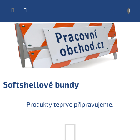
Přejít
na
NÁKUP
obsah
KOŠÍK
Softshellové bundy
Produkty teprve připravujeme.