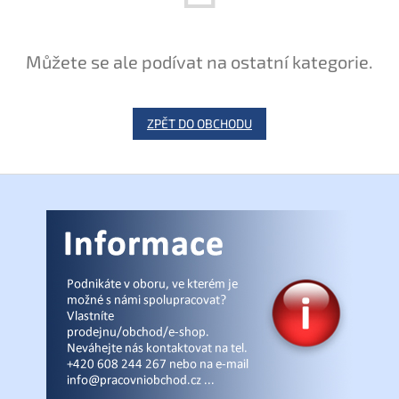
Můžete se ale podívat na ostatní kategorie.
ZPĚT DO OBCHODU
Z
á
p
a
t
í