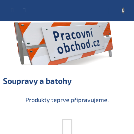
Přejít
na
NÁKUP
obsah
KOŠÍK
Soupravy a batohy
Produkty teprve připravujeme.