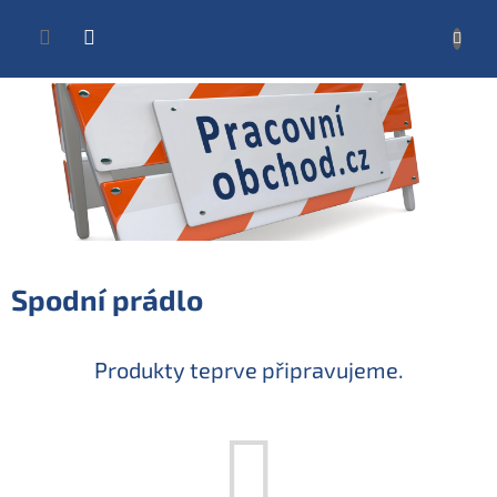
Přejít
na
NÁKUP
obsah
KOŠÍK
Spodní prádlo
Produkty teprve připravujeme.