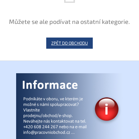
Můžete se ale podívat na ostatní kategorie.
ZPĚT DO OBCHODU
Z
á
p
a
t
í