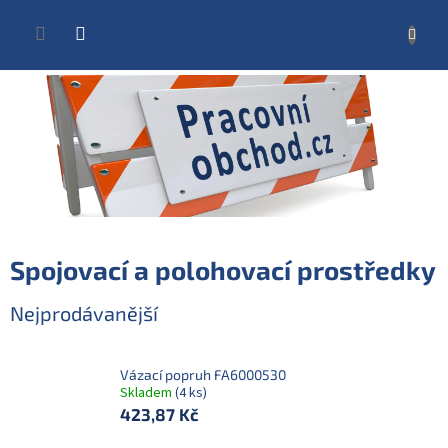
Přejít
na
NÁKUP
obsah
KOŠÍK
Spojovací a polohovací prostředky
Nejprodávanější
Vázací popruh FA6000530
Skladem
(4 ks)
423,87 Kč