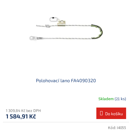
d
i
u
s
k
p
t
r
ů
o
d
u
k
t
ů
Polohovací lano FA4090320
Skladem
(21 ks)
1 309,84 Kč bez DPH
Do košíku
1 584,91 Kč
Kód:
I4055