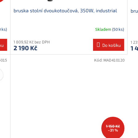
bruska stolní dvoukotoučová, 350W, industrial
bru
0 ks)
Skladem
(50 ks)
1 809,92 Kč bez DPH
1 2
ku
Do košíku
2 190 Kč
1 
015
Kód:
MAD410120
1 150 Kč
–31 %