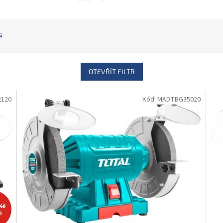
ě
OTEVŘÍT FILTR
2120
Kód:
MADTBG35020
Kč
%