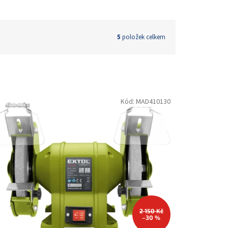
5
položek celkem
Kód:
MAD410130
2 150 Kč
–30 %