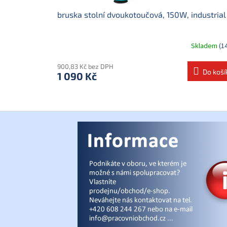
bruska stolní dvoukotoučová, 150W, industrial
Skladem
(1
900,83 Kč bez DPH
Do koší
1 090 Kč
Z
á
p
a
t
í