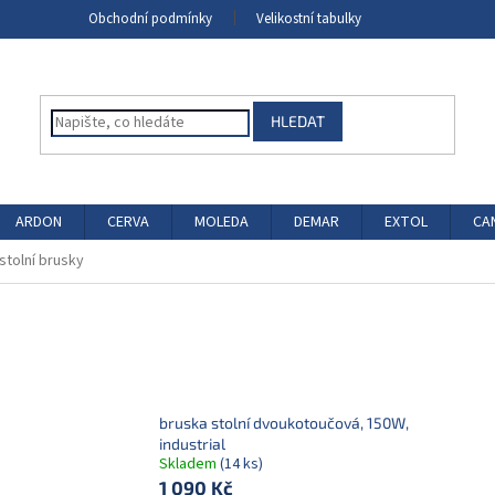
Obchodní podmínky
Velikostní tabulky
HLEDAT
ARDON
CERVA
MOLEDA
DEMAR
EXTOL
CA
stolní brusky
bruska stolní dvoukotoučová, 150W,
industrial
Skladem
(14 ks)
1 090 Kč