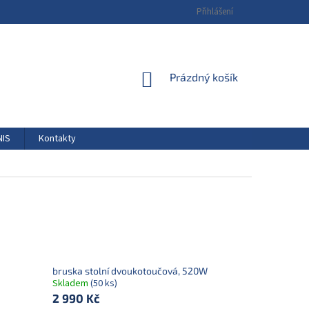
Přihlášení
NÁKUPNÍ
Prázdný košík
KOŠÍK
NIS
Kontakty
bruska stolní dvoukotoučová, 520W
Skladem
(50 ks)
2 990 Kč