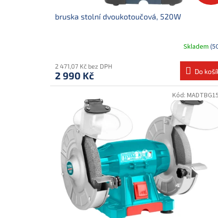
ů
bruska stolní dvoukotoučová, 520W
Skladem
(5
2 471,07 Kč bez DPH
Do koší
2 990 Kč
Kód:
MADTBG15