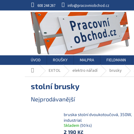
Přejít
608 244 267
info@pracovniobchod.cz
na
obsah
ÚVOD
ROUŠKY
MALPRA
FIELDMANN
Domů
EXTOL
elektro nářadí
brusky
stolní brusky
Nejprodávanější
bruska stolní dvoukotoučová, 350W,
industrial
Skladem
(50 ks)
2 190 Kč