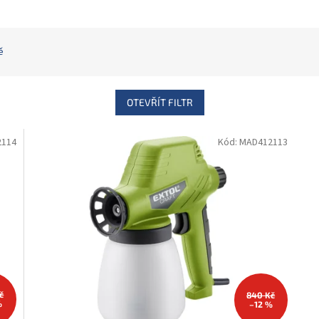
ě
OTEVŘÍT FILTR
2114
Kód:
MAD412113
č
840 Kč
%
–12 %