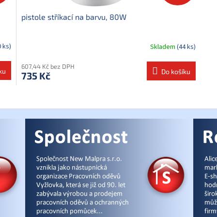
pistole stříkací na barvu, 80W
0 ks)
Skladem
(44 ks)
607,44 Kč bez DPH
ku
Do košíku
735 Kč
O
v
l
á
d
a
c
í
p
r
v
k
y