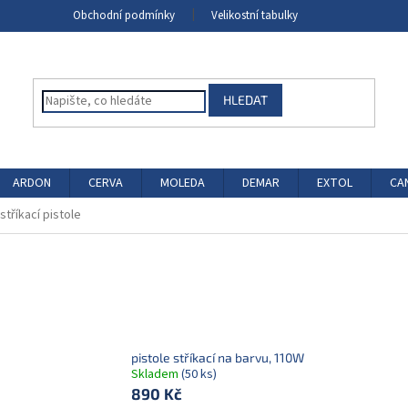
Obchodní podmínky
Velikostní tabulky
HLEDAT
ARDON
CERVA
MOLEDA
DEMAR
EXTOL
CA
stříkací pistole
pistole stříkací na barvu, 110W
Skladem
(50 ks)
890 Kč