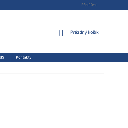
Přihlášení
NÁKUPNÍ
Prázdný košík
KOŠÍK
NIS
Kontakty