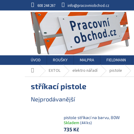
Přejít
608 244 267
info@pracovniobchod.cz
na
obsah
ÚVOD
ROUŠKY
MALPRA
FIELDMANN
Domů
EXTOL
elektro nářadí
pistole
stříkací pistole
Nejprodávanější
pistole stříkací na barvu, 80W
Skladem
(44 ks)
735 Kč