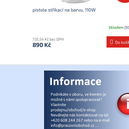
ů
pistole stříkací na barvu, 110W
Skladem
(5
735,54 Kč bez DPH
Do koší
890 Kč
Z
á
p
a
t
í