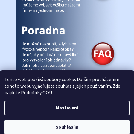
Tento web používá soubory cookie. Dalším procházením
tohoto webu vyjadřujete souhlas s jejich používáním.
Zde
najdete Podmínky OOÚ
.
© Pracovniobchod.cz
|
Úvod
|
Malpra
|
Fieldmann
|
Ardon
|
Moleda
|
Nastavení
Demar
|
Cerva
|
Kontakty
|
Články
|
eshop-joga.cz
Souhlasím
Vytvořil Shoptet