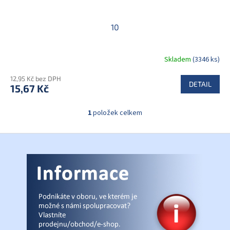
10
Skladem
(3346 ks)
12,95 Kč bez DPH
DETAIL
15,67 Kč
1
položek celkem
O
v
l
Z
á
á
d
p
a
a
c
t
í
í
p
r
v
k