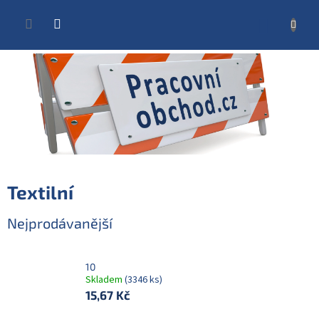
Přejít
na
NÁKUP
obsah
KOŠÍK
Textilní
Nejprodávanější
10
Skladem
(3346 ks)
15,67 Kč