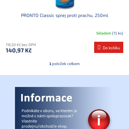
PRONTO Classic sprej proti prachu, 250ml
Skladem
(71 ks)
116,50 Kč bez DPH
Do košíku
140,97 Kč
1
položek celkem
O
v
l
Z
á
á
d
p
a
a
c
t
í
í
p
r
v
k