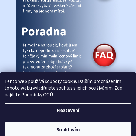
Tento web používá soubory cookie. Dalším procházením
tohoto webu vyjadřujete souhlas s jejich používáním.
Zde
najdete Podmínky OOÚ
.
© Pracovniobchod.cz
|
Úvod
|
Malpra
|
Fieldmann
|
Ardon
|
Moleda
|
Nastavení
Demar
|
Cerva
|
Kontakty
|
Články
|
eshop-joga.cz
Souhlasím