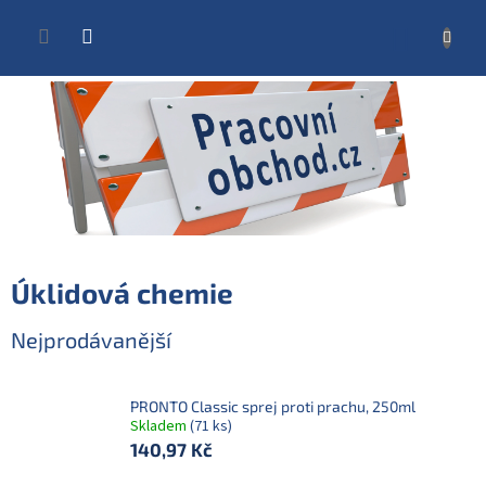
Přejít
na
NÁKUP
obsah
KOŠÍK
Úklidová chemie
Nejprodávanější
PRONTO Classic sprej proti prachu, 250ml
Skladem
(71 ks)
140,97 Kč