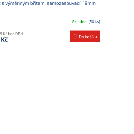
ž s výměnným břitem, samozasouvací, 19mm
Skladem
(50 ks)
29 Kč bez DPH
Do košíku
 Kč