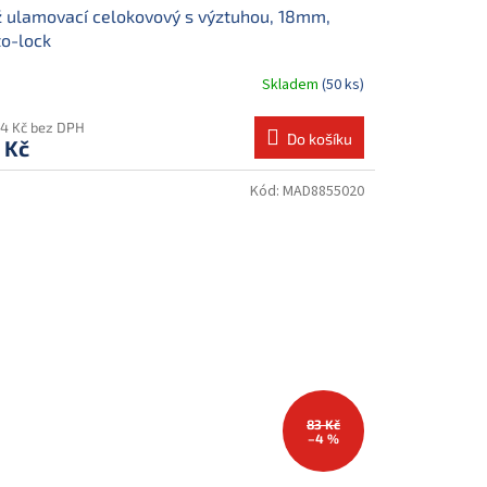
 ulamovací celokovový s výztuhou, 18mm,
o-lock
Skladem
(50 ks)
34 Kč bez DPH
Do košíku
 Kč
Kód:
MAD8855020
83 Kč
–4 %