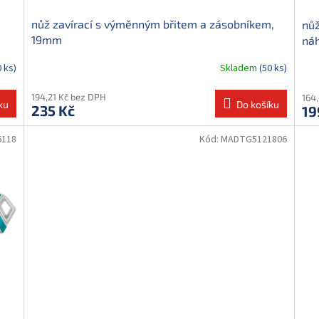
nůž zavírací s výměnným břitem a zásobníkem,
nůž
19mm
náh
0 ks)
Skladem
(50 ks)
194,21 Kč bez DPH
164
ku
Do košíku
235 Kč
19
6118
Kód:
MADTG5121806