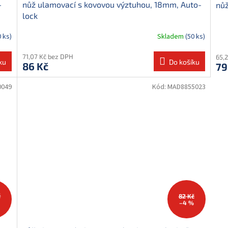
-
nůž ulamovací s kovovou výztuhou, 18mm, Auto-
nů
lock
0 ks)
Skladem
(50 ks)
71,07 Kč bez DPH
65,
ku
Do košíku
86 Kč
79
0049
Kód:
MAD8855023
č
82 Kč
%
–4 %