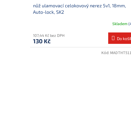
nůž ulamovací celokovový nerez 5v1, 18mm,
Auto-lock, SK2
Skladem
(
107,44 Kč bez DPH
Do koší
130 Kč
Kód:
MADTHT511