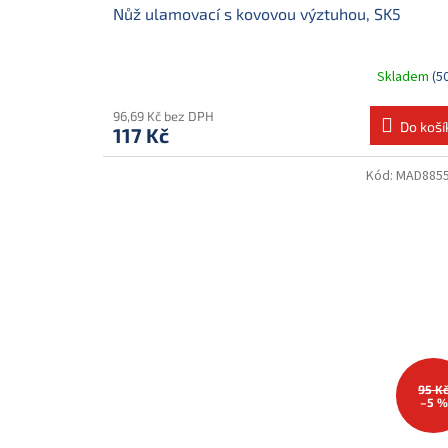
Nůž ulamovací s kovovou výztuhou, SK5
Skladem
(5
96,69 Kč bez DPH
Do koší
117 Kč
Kód:
MAD885
95 K
–5 %