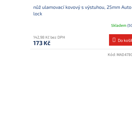
nůž ulamovací kovový s výstuhou, 25mm Auto
lock
Skladem
(5
142,98 Kč bez DPH
Do koší
173 Kč
Kód:
MAD478