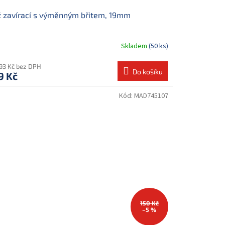
 zavírací s výměnným břitem, 19mm
Skladem
(50 ks)
,93 Kč bez DPH
Do košíku
9 Kč
Kód:
MAD745107
150 Kč
–5 %