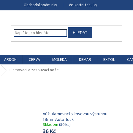
Obchodní podmínky
Velikostní tabulky
HLEDAT
ARDON
CERVA
MOLEDA
DEMAR
EXTOL
CA
ulamovací a zasouvací nože
nůž ulamovací s kovovou výstuhou,
18mm Auto-lock
Skladem
(50 ks)
36 Kč