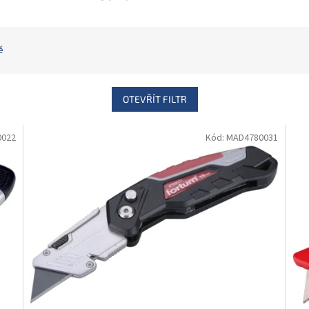
ě
OTEVŘÍT FILTR
0022
Kód:
MAD4780031