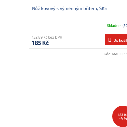
Nůž kovový s výměnným břitem, SK5
Skladem
(5
152,89 Kč bez DPH
Do koší
185 Kč
Kód:
MAD885
182 K
–4 