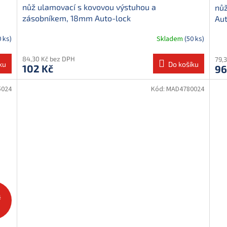
nůž ulamovací s kovovou výstuhou a
nůž
zásobníkem, 18mm Auto-lock
Aut
0 ks)
Skladem
(50 ks)
84,30 Kč bez DPH
79,
ku
Do košíku
102 Kč
96
5024
Kód:
MAD4780024
č