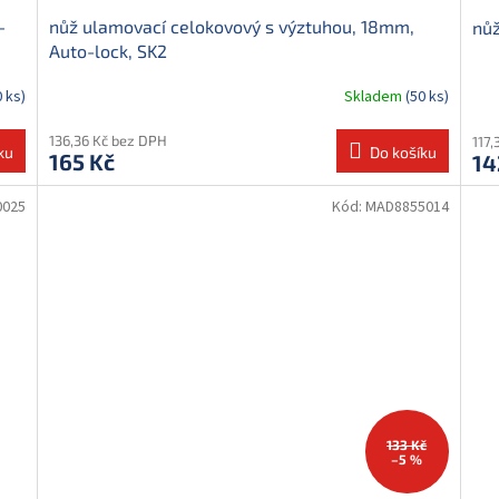
-
nůž ulamovací celokovový s výztuhou, 18mm,
nůž
Auto-lock, SK2
0 ks)
Skladem
(50 ks)
136,36 Kč bez DPH
117,
ku
Do košíku
165 Kč
14
0025
Kód:
MAD8855014
133 Kč
–5 %