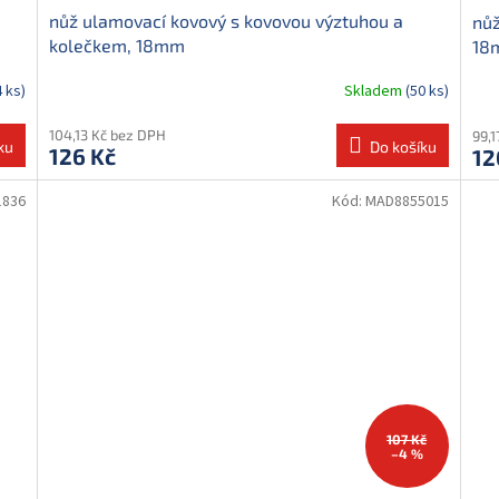
nůž ulamovací kovový s kovovou výztuhou a
nůž
kolečkem, 18mm
18
4 ks)
Skladem
(50 ks)
104,13 Kč bez DPH
99,
ku
Do košíku
126 Kč
12
836
Kód:
MAD8855015
107 Kč
–4 %