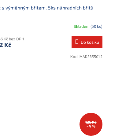
 s výměnným břitem, 5ks náhradních břitů
Skladem
(50 ks)
36 Kč bez DPH
Do košíku
2 Kč
Kód:
MAD8855012
126 Kč
–4 %