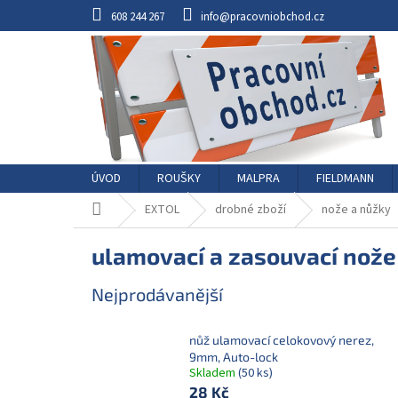
Přejít
608 244 267
info@pracovniobchod.cz
na
obsah
ÚVOD
ROUŠKY
MALPRA
FIELDMANN
Domů
EXTOL
drobné zboží
nože a nůžky
ulamovací a zasouvací nože
Nejprodávanější
nůž ulamovací celokovový nerez,
9mm, Auto-lock
Skladem
(50 ks)
28 Kč