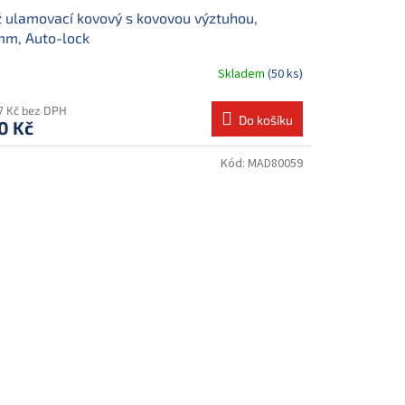
 ulamovací kovový s kovovou výztuhou,
mm, Auto-lock
Skladem
(50 ks)
17 Kč bez DPH
Do košíku
0 Kč
Kód:
MAD80059