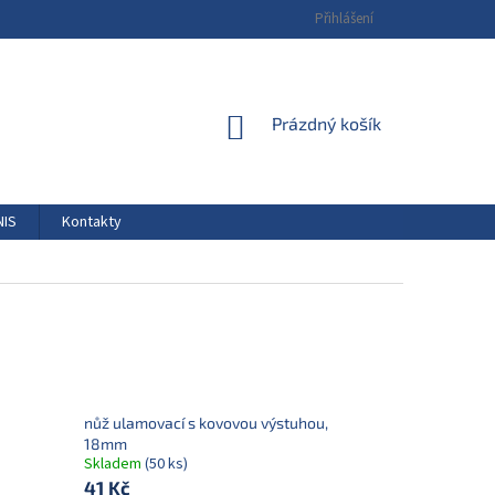
Přihlášení
NÁKUPNÍ
Prázdný košík
KOŠÍK
NIS
Kontakty
nůž ulamovací s kovovou výstuhou,
18mm
Skladem
(50 ks)
41 Kč