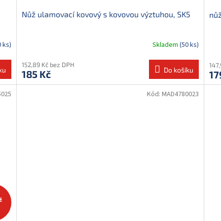
Nůž ulamovací kovový s kovovou výztuhou, SK5
nůž
0 ks)
Skladem
(50 ks)
152,89 Kč bez DPH
147
ku
Do košíku
185 Kč
17
5025
Kód:
MAD4780023
č
%