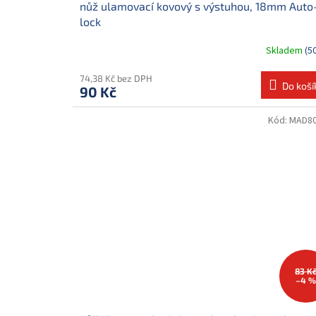
nůž ulamovací kovový s výstuhou, 18mm Auto
lock
Skladem
(5
74,38 Kč bez DPH
Do koší
90 Kč
Kód:
MAD8
83 K
–4 