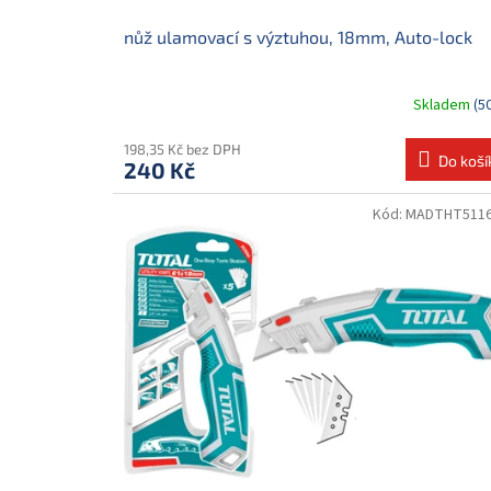
ů
nůž ulamovací s výztuhou, 18mm, Auto-lock
Skladem
(5
198,35 Kč bez DPH
Do koší
240 Kč
Kód:
MADTHT511