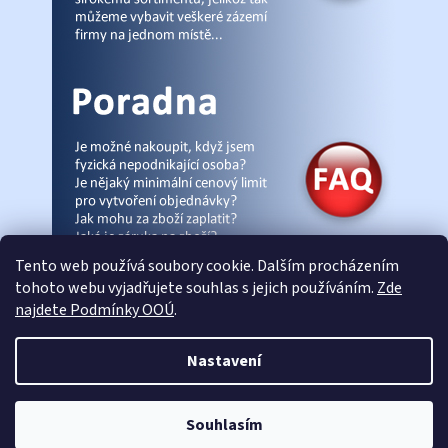
Tento web používá soubory cookie. Dalším procházením
tohoto webu vyjadřujete souhlas s jejich používáním.
Zde
najdete Podmínky OOÚ
.
© Pracovniobchod.cz
|
Úvod
|
Malpra
|
Fieldmann
|
Ardon
|
Moleda
|
Nastavení
Demar
|
Cerva
|
Kontakty
|
Články
|
eshop-joga.cz
Souhlasím
Vytvořil Shoptet