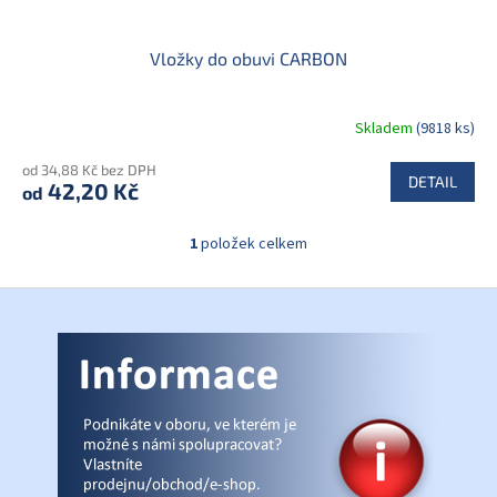
Vložky do obuvi CARBON
Skladem
(9818 ks)
od 34,88 Kč bez DPH
DETAIL
42,20 Kč
od
1
položek celkem
O
v
l
Z
á
á
d
p
a
a
c
t
í
í
p
r
v
k