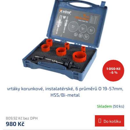
1 050 Kč
–6 %
vrtáky korunkové, instalatérské, 6 průměrů O 19-57mm,
HSS/Bi-metal
Skladem
(50 ks)
809,92 Kč bez DPH
Do košíku
980 Kč