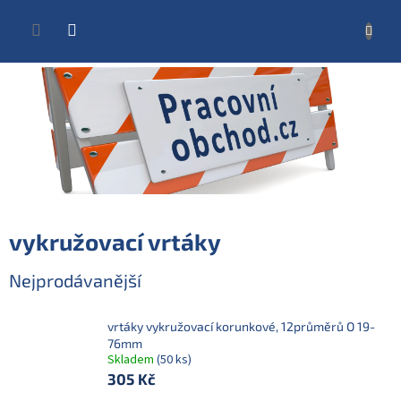
Přejít
na
NÁKUP
obsah
KOŠÍK
vykružovací vrtáky
Nejprodávanější
vrtáky vykružovací korunkové, 12průměrů O 19-
76mm
Skladem
(50 ks)
305 Kč