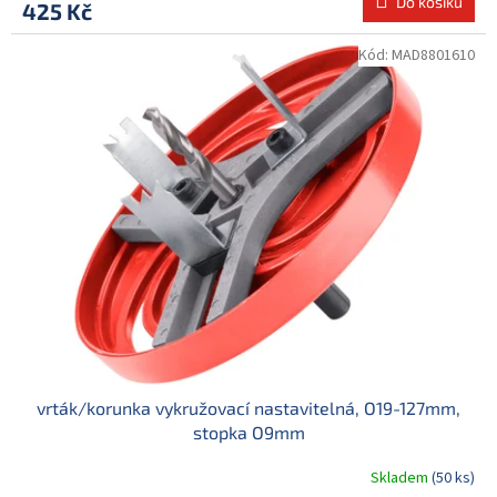
Do košíku
425 Kč
Kód:
MAD8801610
vrták/korunka vykružovací nastavitelná, O19-127mm,
stopka O9mm
Skladem
(50 ks)