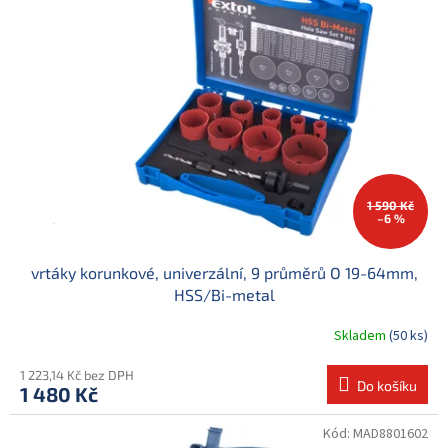
d
i
u
s
k
p
t
r
ů
o
d
u
k
t
ů
1 590 Kč
–6 %
vrtáky korunkové, univerzální, 9 průměrů O 19-64mm,
HSS/Bi-metal
Skladem
(50 ks)
1 223,14 Kč bez DPH
Do košíku
1 480 Kč
Kód:
MAD8801602