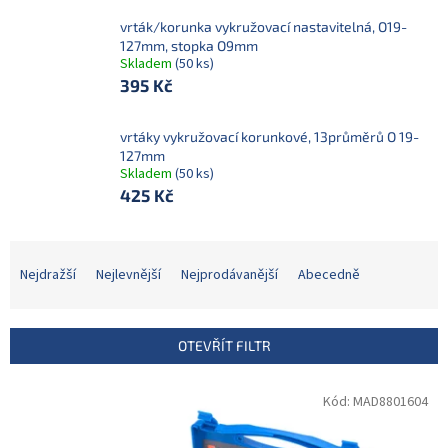
vrták/korunka vykružovací nastavitelná, O19-
127mm, stopka O9mm
Skladem
(50 ks)
395 Kč
vrtáky vykružovací korunkové, 13průměrů O 19-
127mm
Skladem
(50 ks)
425 Kč
Ř
a
Nejdražší
Nejlevnější
Nejprodávanější
Abecedně
z
e
n
OTEVŘÍT FILTR
í
p
V
Kód:
MAD8801604
r
ý
o
p