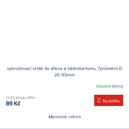
vykružovací vrták do dřeva a sádrokartonu, 7průměrů O
26-63mm
Skladem
(50 ks)
73,55 Kč bez DPH
Do košíku
89 Kč
14
položek celkem
O
v