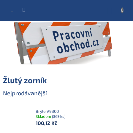
Přejít
na
NÁKUP
obsah
KOŠÍK
Žlutý zorník
Nejprodávanější
Brýle V9300
Skladem
(869 ks)
100,12 Kč