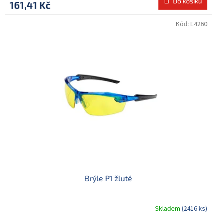
Do košíku
161,41 Kč
Kód:
E4260
Brýle P1 žluté
Skladem
(2416 ks)