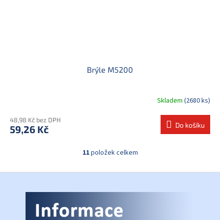
Brýle M5200
Skladem
(2680 ks)
48,98 Kč bez DPH
Do košíku
59,26 Kč
11
položek celkem
O
v
l
Z
á
á
d
p
a
a
c