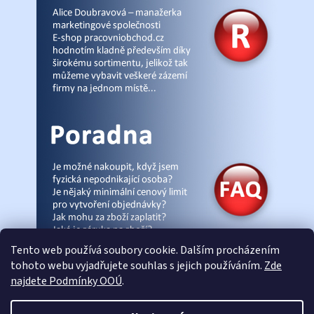
Tento web používá soubory cookie. Dalším procházením
tohoto webu vyjadřujete souhlas s jejich používáním.
Zde
najdete Podmínky OOÚ
.
© Pracovniobchod.cz
|
Úvod
|
Malpra
|
Fieldmann
|
Ardon
|
Moleda
|