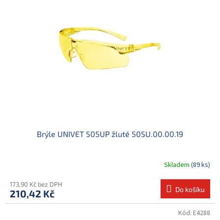
d
i
u
s
k
p
t
r
ů
o
d
u
k
t
ů
Brýle UNIVET 505UP žluté 505U.00.00.19
Skladem
(89 ks)
173,90 Kč bez DPH
Do košíku
210,42 Kč
Kód:
E4288