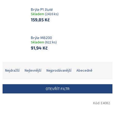
Brýle P1 žluté
Skladem
(2416 ks)
159,85 Kč
Brýle M8200
Skladem
(622 ks)
91,94 Kč
Ř
a
Nejdražší
Nejlevnější
Nejprodávanější
Abecedně
z
e
n
OTEVŘÍT FILTR
í
p
V
Kód:
E4082
r
ý
o
p