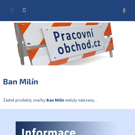
Přejít
na
NÁKUP
obsah
KOŠÍK
Ban Milín
Žádné produkty značky
Ban Milín
nebyly nalezeny...
Z
á
p
a