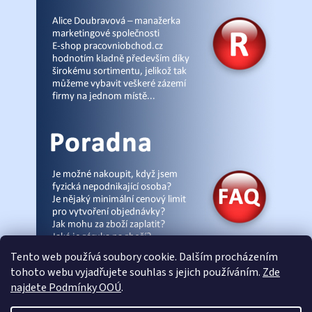
Tento web používá soubory cookie. Dalším procházením
tohoto webu vyjadřujete souhlas s jejich používáním.
Zde
najdete Podmínky OOÚ
.
© Pracovniobchod.cz
|
Úvod
|
Malpra
|
Fieldmann
|
Ardon
|
Moleda
|