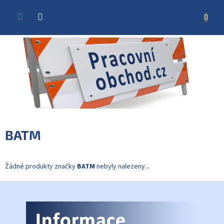
Přejít
na
NÁKUP
obsah
KOŠÍK
BATM
Žádné produkty značky
BATM
nebyly nalezeny...
Z
á
p
a