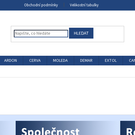
Obchodní podmínky
Velikostní tabulky
HLEDAT
ARDON
CERVA
MOLEDA
DEMAR
EXTOL
CA