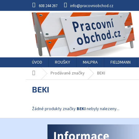
Přejít
608 244 267
info@pracovniobchod.cz
na
obsah
ÚVOD
ROUŠKY
MALPRA
FIELDMANN
Domů
Prodávané značky
BEKI
BEKI
Žádné produkty značky
BEKI
nebyly nalezeny...
Z
á
p