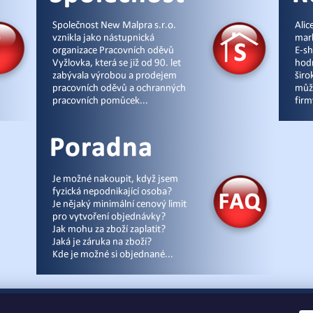
cz
|
Úvod
|
Malpra
|
Fieldmann
|
Ardon
|
Moleda
|
Demar
|
Cerva
|
Kontakty
|
Čl