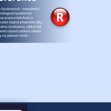
ánky
|
eshop-joga.cz