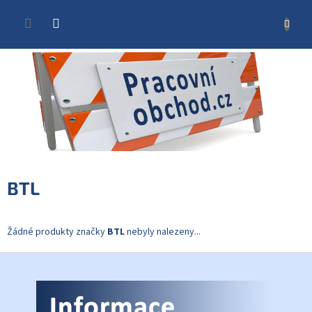
Přejít
na
NÁKUP
obsah
KOŠÍK
BTL
Žádné produkty značky
BTL
nebyly nalezeny...
Z
á
p
a