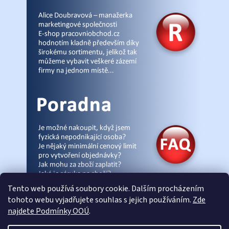
Tento web používá soubory cookie. Dalším procházením
tohoto webu vyjadřujete souhlas s jejich používáním.
Zde
najdete Podmínky OOÚ
.
© Pracovniobchod.cz
|
Úvod
|
Malpra
|
Fieldmann
|
Ardon
|
Moleda
|