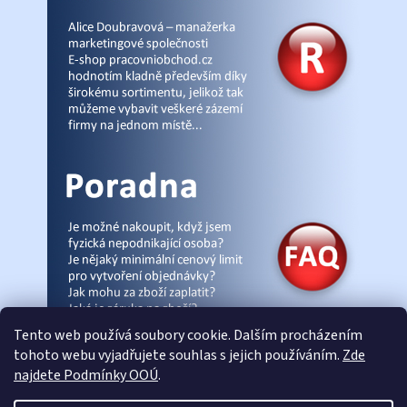
Tento web používá soubory cookie. Dalším procházením
tohoto webu vyjadřujete souhlas s jejich používáním.
Zde
najdete Podmínky OOÚ
.
© Pracovniobchod.cz
|
Úvod
|
Malpra
|
Fieldmann
|
Ardon
|
Moleda
|