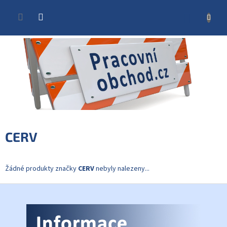
Přejít
na
NÁKUP
obsah
KOŠÍK
CERV
Žádné produkty značky
CERV
nebyly nalezeny...
Z
á
p
a