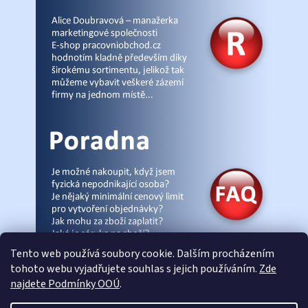
Tento web používá soubory cookie. Dalším procházením
tohoto webu vyjadřujete souhlas s jejich používáním.
Zde
najdete Podmínky OOÚ
.
© Pracovniobchod.cz
|
Úvod
|
Malpra
|
Fieldmann
|
Ardon
|
Moleda
|