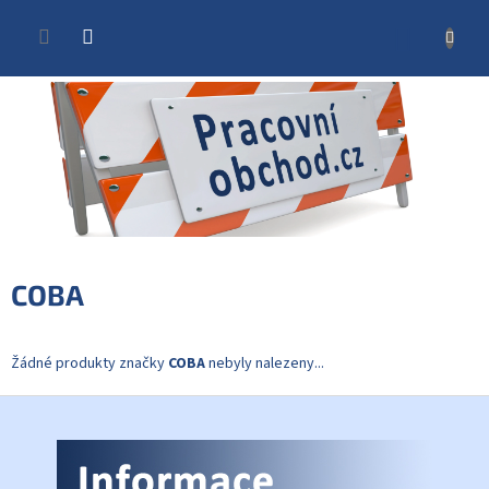
Přejít
na
NÁKUP
obsah
KOŠÍK
COBA
Žádné produkty značky
COBA
nebyly nalezeny...
Z
á
p
a