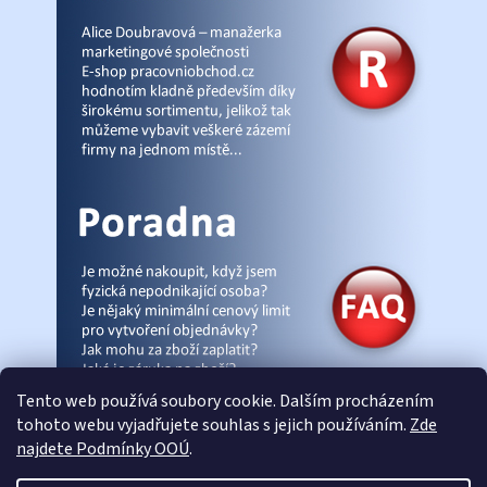
Tento web používá soubory cookie. Dalším procházením
tohoto webu vyjadřujete souhlas s jejich používáním.
Zde
najdete Podmínky OOÚ
.
© Pracovniobchod.cz
|
Úvod
|
Malpra
|
Fieldmann
|
Ardon
|
Moleda
|