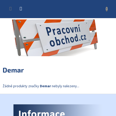
Přejít
na
NÁKUP
obsah
KOŠÍK
Demar
Žádné produkty značky
Demar
nebyly nalezeny...
Z
á
p
a