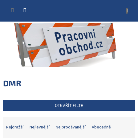
Přejít
na
NÁKUP
obsah
KOŠÍK
DMR
OTEVŘÍT FILTR
Ř
a
Nejdražší
Nejlevnější
Nejprodávanější
Abecedně
z