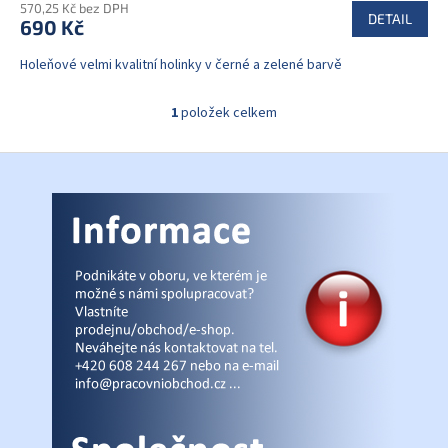
570,25 Kč bez DPH
DETAIL
690 Kč
Holeňové velmi kvalitní holinky v černé a zelené barvě
1
položek celkem
O
v
l
Z
á
á
d
p
a
a
c
t
í
í
p
r
v
k
y
v
ý
p
i
s