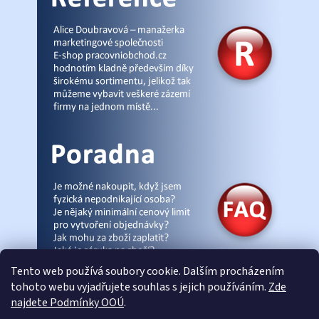
Tento web používá soubory cookie. Dalším procházením
tohoto webu vyjadřujete souhlas s jejich používáním.
Zde
najdete Podmínky OOÚ
.
© Pracovniobchod.cz
|
Úvod
|
Malpra
|
Fieldmann
|
Ardon
|
Moleda
|