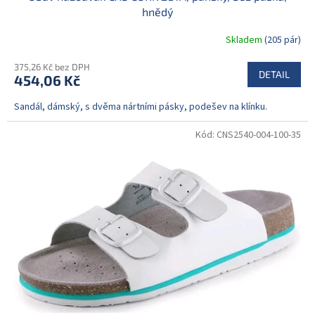
hnědý
Skladem
(205 pár)
375,26 Kč bez DPH
DETAIL
454,06 Kč
Sandál, dámský, s dvěma nártními pásky, podešev na klínku.
Kód:
CNS2540-004-100-35