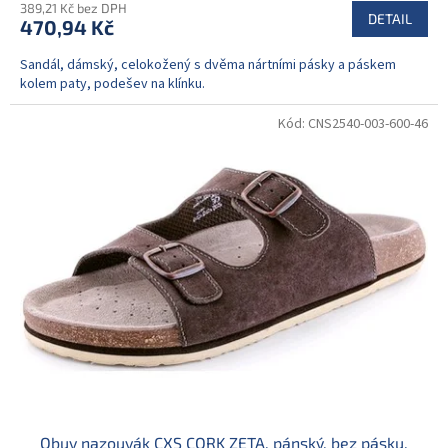
389,21 Kč bez DPH
DETAIL
470,94 Kč
Sandál, dámský, celokožený s dvěma nártními pásky a páskem
kolem paty, podešev na klínku.
Kód:
CNS2540-003-600-46
Obuv nazouvák CXS CORK ZETA, pánský, bez pásku,