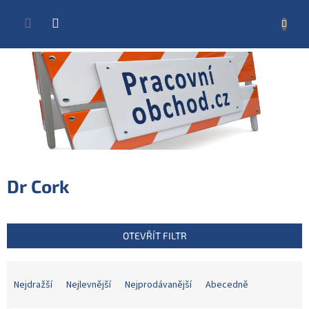
Přejít
na
NÁKUP
obsah
KOŠÍK
Dr Cork
OTEVŘÍT FILTR
Ř
a
Nejdražší
Nejlevnější
Nejprodávanější
Abecedně
z