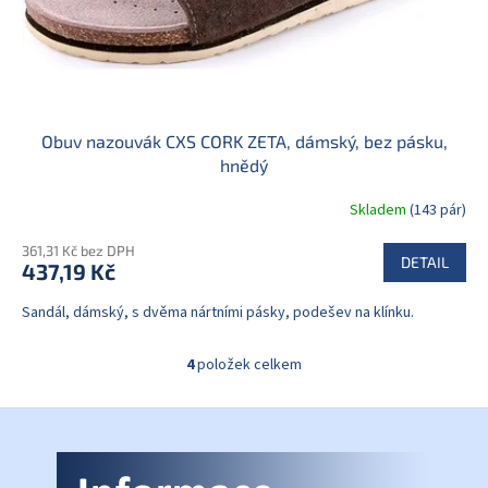
Obuv nazouvák CXS CORK ZETA, dámský, bez pásku,
hnědý
Skladem
(143 pár)
361,31 Kč bez DPH
DETAIL
437,19 Kč
Sandál, dámský, s dvěma nártními pásky, podešev na klínku.
4
položek celkem
O
v
l
Z
á
á
d
p
a