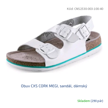
e
V
n
Kód:
CNS2530-003-100-40
ý
í
p
p
i
r
s
o
p
d
r
u
o
k
d
t
u
ů
k
t
ů
Obuv CXS CORK MEGI, sandál, dámský
Skladem
(290 pár)