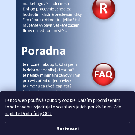
Tento web používá soubory cookie. Dalším procházením
tohoto webu vyjadřujete souhlas s jejich používáním.
Zde
najdete Podmínky OOÚ
.
© Pracovniobchod.cz
|
Úvod
|
Malpra
|
Fieldmann
|
Ardon
|
Moleda
|
Nastavení
Demar
|
Cerva
|
Kontakty
|
Články
|
eshop-joga.cz