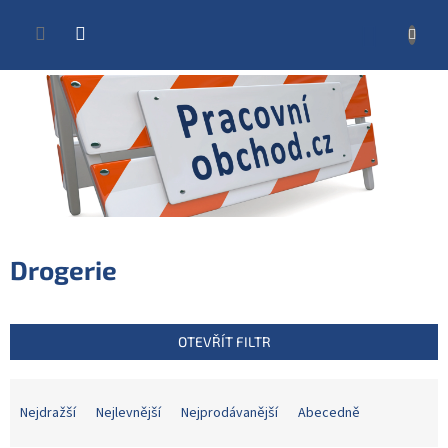
Přejít
na
NÁKUP
obsah
KOŠÍK
Drogerie
OTEVŘÍT FILTR
Ř
a
Nejdražší
Nejlevnější
Nejprodávanější
Abecedně
z