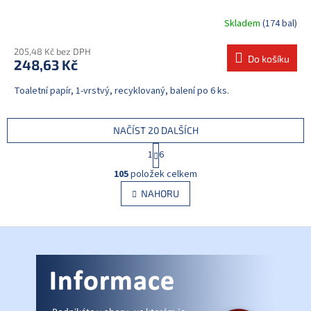
Skladem
(174 bal)
205,48 Kč bez DPH
Do košíku
248,63 Kč
Toaletní papír, 1-vrstvý, recyklovaný, balení po 6 ks.
NAČÍST 20 DALŠÍCH
S
1
6
t
O
r
105
položek celkem
v
á
l
NAHORU
n
á
k
d
o
v
Z
a
á
c
á
n
í
p
í
p
a
r
t
v
í