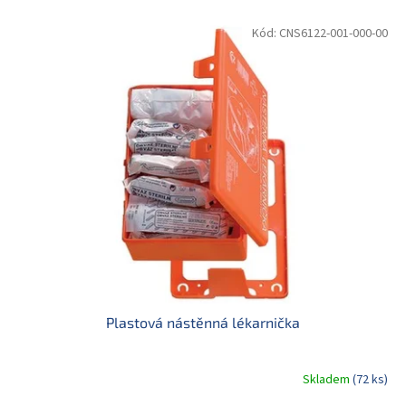
e
V
n
Kód:
CNS6122-001-000-00
ý
í
p
p
i
r
s
o
p
d
r
u
o
k
d
t
u
ů
k
t
ů
Plastová nástěnná lékarnička
Skladem
(72 ks)