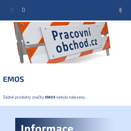
Přejít
na
NÁKUP
obsah
KOŠÍK
EMOS
Žádné produkty značky
EMOS
nebyly nalezeny...
Z
á
p
a