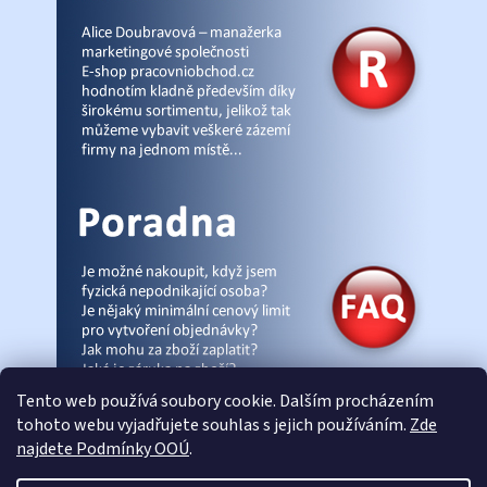
Tento web používá soubory cookie. Dalším procházením
tohoto webu vyjadřujete souhlas s jejich používáním.
Zde
najdete Podmínky OOÚ
.
© Pracovniobchod.cz
|
Úvod
|
Malpra
|
Fieldmann
|
Ardon
|
Moleda
|