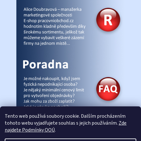
Tento web používá soubory cookie. Dalším procházením
tohoto webu vyjadřujete souhlas s jejich používáním.
Zde
najdete Podmínky OOÚ
.
© Pracovniobchod.cz
|
Úvod
|
Malpra
|
Fieldmann
|
Ardon
|
Moleda
|