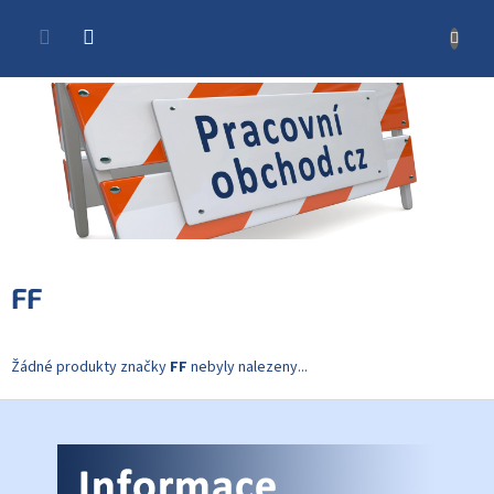
Přejít
na
NÁKUP
obsah
KOŠÍK
FF
Žádné produkty značky
FF
nebyly nalezeny...
Z
á
p
a