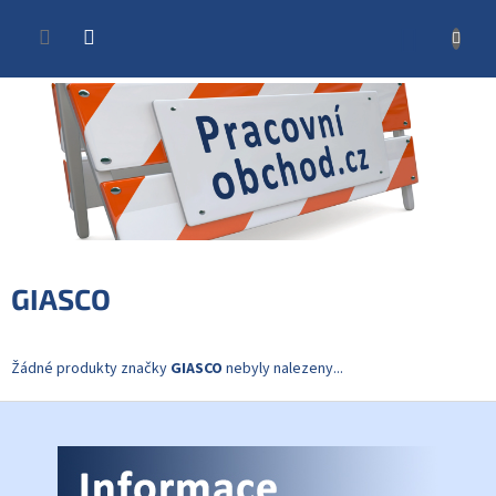
Přejít
na
NÁKUP
obsah
KOŠÍK
GIASCO
Žádné produkty značky
GIASCO
nebyly nalezeny...
Z
á
p
a