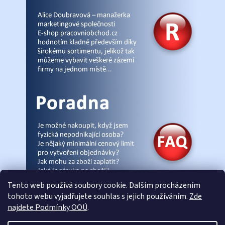
Tento web používá soubory cookie. Dalším procházením
tohoto webu vyjadřujete souhlas s jejich používáním.
Zde
najdete Podmínky OOÚ
.
© Pracovniobchod.cz
|
Úvod
|
Malpra
|
Fieldmann
|
Ardon
|
Moleda
|