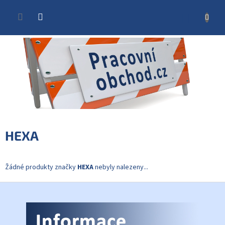
Přejít
na
NÁKUP
obsah
KOŠÍK
HEXA
Žádné produkty značky
HEXA
nebyly nalezeny...
Z
á
p
a