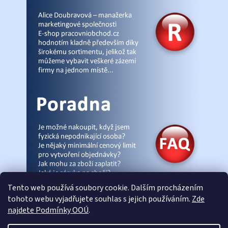
Tento web používá soubory cookie. Dalším procházením
tohoto webu vyjadřujete souhlas s jejich používáním.
Zde
najdete Podmínky OOÚ
.
© Pracovniobchod.cz
|
Úvod
|
Malpra
|
Fieldmann
|
Ardon
|
Moleda
|