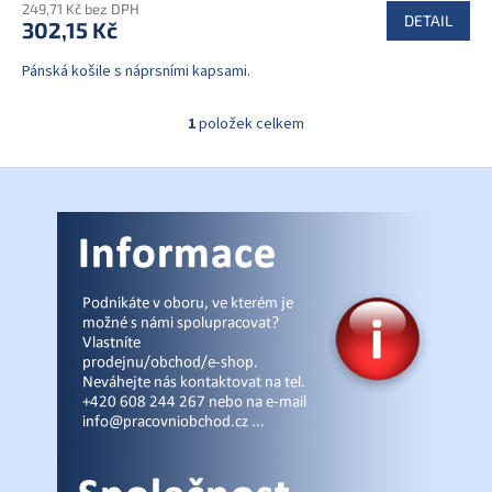
249,71 Kč bez DPH
DETAIL
302,15 Kč
Pánská košile s náprsními kapsami.
1
položek celkem
O
v
l
Z
á
á
d
p
a
a
c
t
í
í
p
r
v
k
y
v
ý
p
i
s