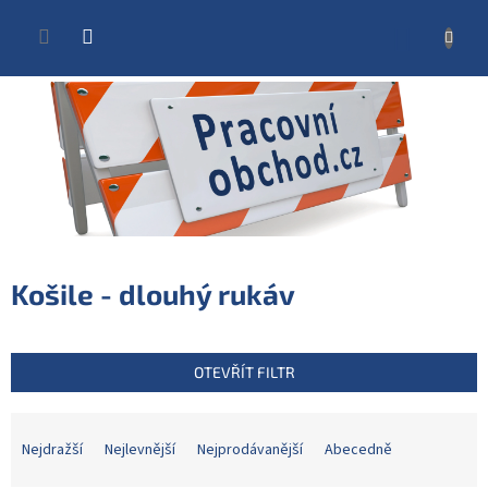
Přejít
na
NÁKUP
obsah
KOŠÍK
Košile - dlouhý rukáv
OTEVŘÍT FILTR
Ř
a
Nejdražší
Nejlevnější
Nejprodávanější
Abecedně
z