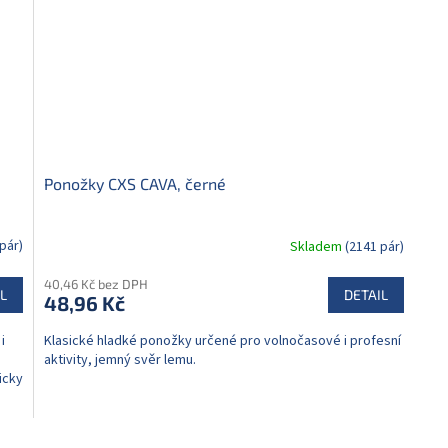
Ponožky CXS CAVA, černé
pár)
Skladem
(2141 pár)
40,46 Kč bez DPH
L
DETAIL
48,96 Kč
i
Klasické hladké ponožky určené pro volnočasové i profesní
aktivity, jemný svěr lemu.
icky
O