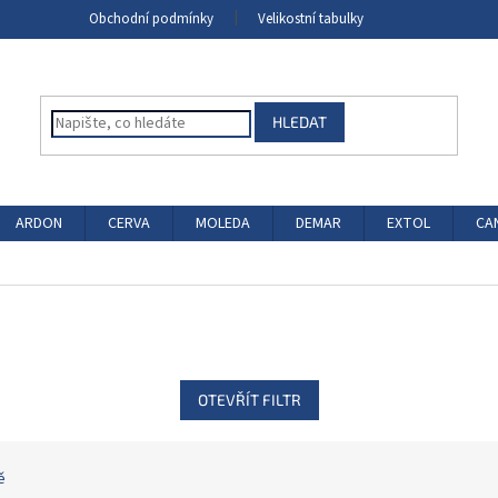
Obchodní podmínky
Velikostní tabulky
HLEDAT
ARDON
CERVA
MOLEDA
DEMAR
EXTOL
CA
OTEVŘÍT FILTR
ě