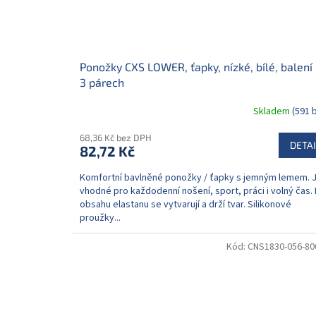
Ponožky CXS LOWER, ťapky, nízké, bílé, balení
3 párech
Skladem
(591 
68,36 Kč bez DPH
DETAI
82,72 Kč
Komfortní bavlněné ponožky / ťapky s jemným lemem. 
vhodné pro každodenní nošení, sport, práci i volný čas. 
obsahu elastanu se vytvarují a drží tvar. Silikonové
proužky...
Kód:
CNS1830-056-80