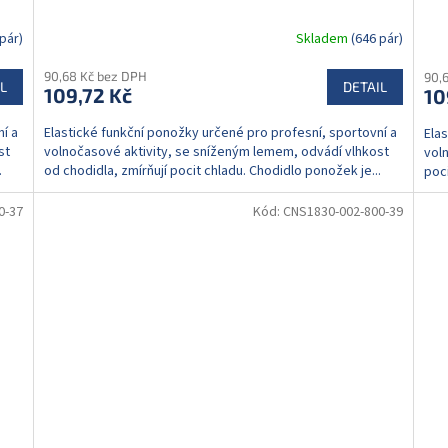
pár)
Skladem
(646 pár)
90,68 Kč bez DPH
90,
L
DETAIL
109,72 Kč
10
í a
Elastické funkční ponožky určené pro profesní, sportovní a
Ela
st
volnočasové aktivity, se sníženým lemem, odvádí vlhkost
voln
.
od chodidla, zmírňují pocit chladu. Chodidlo ponožek je...
poci
0-37
Kód:
CNS1830-002-800-39