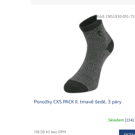
z
e
V
n
Kód:
CNS1830-051-71
ý
í
p
p
i
r
s
o
p
d
r
u
o
k
d
t
u
ů
k
t
ů
Ponožky CXS PACK II, tmavě šedé, 3 páry
Skladem
(2341
118,58 Kč bez DPH
DETAI