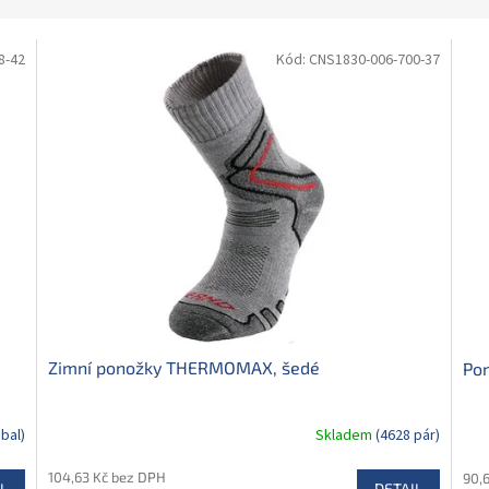
8-42
Kód:
CNS1830-006-700-37
Zimní ponožky THERMOMAX, šedé
Pon
 bal)
Skladem
(4628 pár)
104,63 Kč bez DPH
90,
L
DETAIL