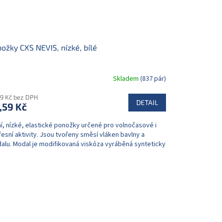
ožky CXS NEVIS, nízké, bílé
Skladem
(837 pár)
99 Kč bez DPH
DETAIL
,59 Kč
í, nízké, elastické ponožky určené pro volnočasové i
esní aktivity. Jsou tvořeny směsí vláken bavlny a
alu. Modal je modifikovaná viskóza vyráběná synteticky