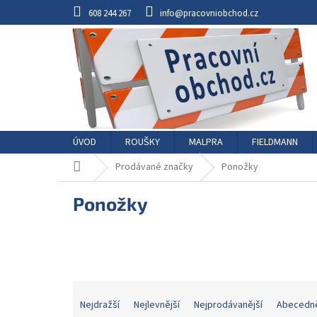
Přejít
608 244 267
info@pracovniobchod.cz
na
obsah
ÚVOD
ROUŠKY
MALPRA
FIELDMANN
Domů
Prodávané značky
Ponožky
Ponožky
Ř
a
Nejdražší
Nejlevnější
Nejprodávanější
Abecedn