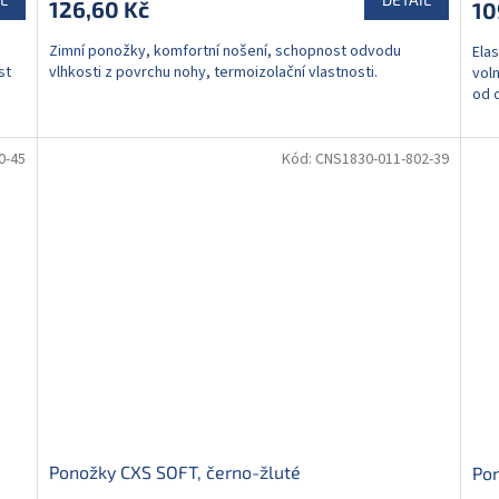
126,60 Kč
10
Zimní ponožky, komfortní nošení, schopnost odvodu
Ela
st
vlhkosti z povrchu nohy, termoizolační vlastnosti.
vol
od c
0-45
Kód:
CNS1830-011-802-39
Ponožky CXS SOFT, černo-žluté
Pon