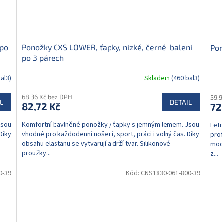
 po
Ponožky CXS LOWER, ťapky, nízké, černé, balení
Pon
po 3 párech
bal3)
Skladem
(460 bal3)
68,36 Kč bez DPH
59,
L
DETAIL
82,72 Kč
72
Jsou
Komfortní bavlněné ponožky / ťapky s jemným lemem. Jsou
Letn
Díky
vhodné pro každodenní nošení, sport, práci i volný čas. Díky
prof
obsahu elastanu se vytvarují a drží tvar. Silikonové
mod
proužky...
z...
0-39
Kód:
CNS1830-061-800-39