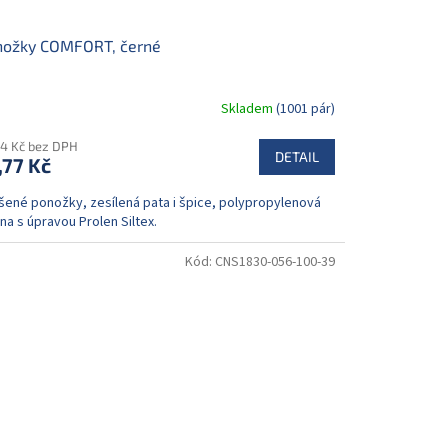
nožky COMFORT, černé
Skladem
(1001 pár)
54 Kč bez DPH
DETAIL
,77 Kč
šené ponožky, zesílená pata i špice, polypropylenová
na s úpravou Prolen Siltex.
Kód:
CNS1830-056-100-39