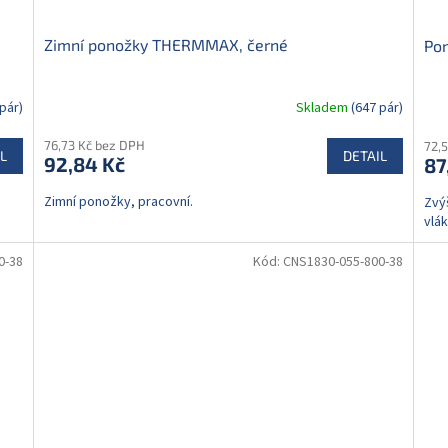
Zimní ponožky THERMMAX, černé
Po
pár)
Skladem
(647 pár)
76,73 Kč bez DPH
72,
L
DETAIL
92,84 Kč
87
Zimní ponožky, pracovní.
Zvý
vlák
0-38
Kód:
CNS1830-055-800-38