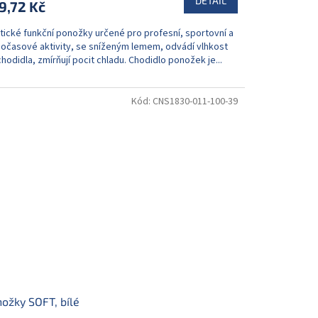
DETAIL
9,72 Kč
stické funkční ponožky určené pro profesní, sportovní a
nočasové aktivity, se sníženým lemem, odvádí vlhkost
hodidla, zmírňují pocit chladu. Chodidlo ponožek je...
Kód:
CNS1830-011-100-39
ožky SOFT, bílé