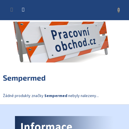
Přejít
na
NÁKUP
obsah
KOŠÍK
Sempermed
Žádné produkty značky
Sempermed
nebyly nalezeny...
Z
á
p
a