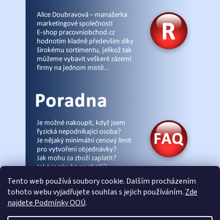
Tento web používá soubory cookie. Dalším procházením
tohoto webu vyjadřujete souhlas s jejich používáním.
Zde
najdete Podmínky OOÚ
.
© Pracovniobchod.cz
|
Úvod
|
Malpra
|
Fieldmann
|
Ardon
|
Moleda
|