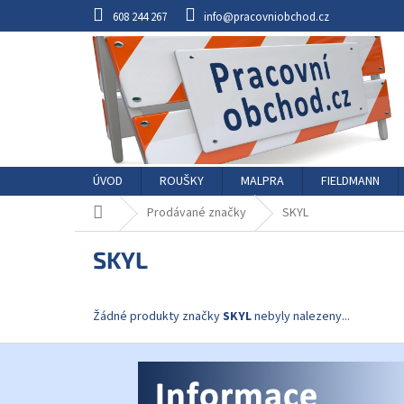
Přejít
608 244 267
info@pracovniobchod.cz
na
obsah
ÚVOD
ROUŠKY
MALPRA
FIELDMANN
Domů
Prodávané značky
SKYL
SKYL
Žádné produkty značky
SKYL
nebyly nalezeny...
Z
á
p