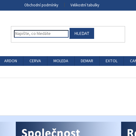
Obchodní podmínky
Velikostní tabulky
HLEDAT
ARDON
CERVA
MOLEDA
DEMAR
EXTOL
CA