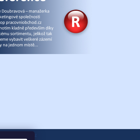
ánky
|
eshop-joga.cz