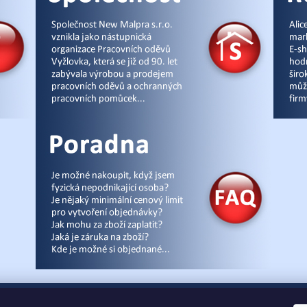
cz
|
Úvod
|
Malpra
|
Fieldmann
|
Ardon
|
Moleda
|
Demar
|
Cerva
|
Kontakty
|
Čl