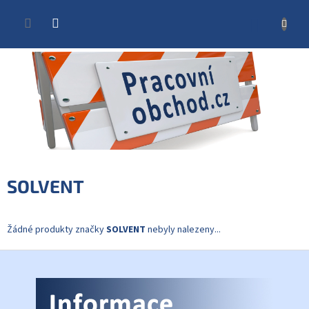
Přejít
na
NÁKUP
obsah
KOŠÍK
SOLVENT
Žádné produkty značky
SOLVENT
nebyly nalezeny...
Z
á
p
a