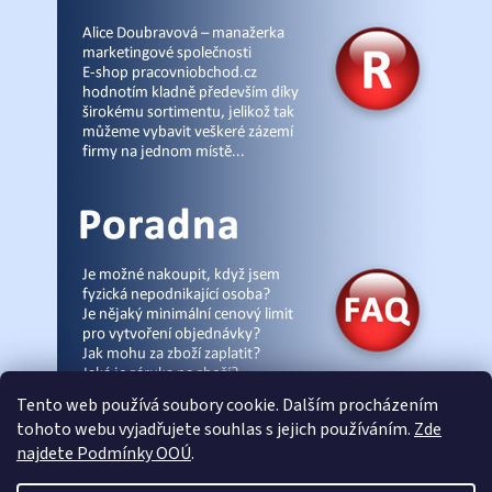
Tento web používá soubory cookie. Dalším procházením
tohoto webu vyjadřujete souhlas s jejich používáním.
Zde
najdete Podmínky OOÚ
.
© Pracovniobchod.cz
|
Úvod
|
Malpra
|
Fieldmann
|
Ardon
|
Moleda
|