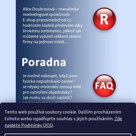
Tento web používá soubory cookie. Dalším procházením
tohoto webu vyjadřujete souhlas s jejich používáním.
Zde
najdete Podmínky OOÚ
.
© Pracovniobchod.cz
|
Úvod
|
Malpra
|
Fieldmann
|
Ardon
|
Moleda
|