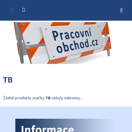
Přejít
na
NÁKUP
obsah
KOŠÍK
TB
Žádné produkty značky
TB
nebyly nalezeny...
Z
á
p
a